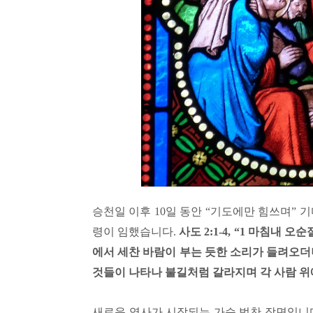
승천일 이후
10
일 동안
“
기도에만 힘쓰며
”
기
령이 임했습니다
.
사도
2:1-4, “1
마침내 오순절
에서 세찬 바람이 부는 듯한 소리가 들려오더
것들이 나타나 불길처럼 갈라지며 각 사람 위
새로운 역사가 시작되는 가슴 벅찬 장면입니