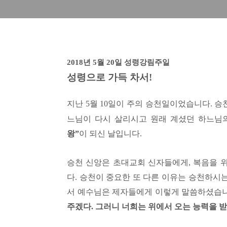
2018년 5월 20일 성령강림주일
성령으로 가득 차서!
지난
5
월
10
일이 주의 승천일이었습니다
.
승
느님이 다시 살리시고 원래 계셨던 하느님
왕
”
이 되신 날입니다
.
승천 신앙은 초대교회 신자들에게
,
복음을 
다
.
승천이 중요한 또 다른 이유는 승천하시
서 예수님은 제자들에게 이렇게 말씀하셨습
주겠다
.
그러니 너희는 위에서 오는 능력을 