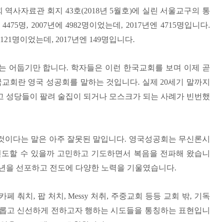
회 역사자료관 회지
43
호
(2018
년
5
월호
)
에 실린 서울교구의 통
에
4475
명
, 2007
년에
4982
명이었는데
, 2017
년엔
4715
명입니다
.
121
명이었는데
, 2017
년엔
149
명입니다
.
는 어둡기만 합니다
.
학자들은 이런 한국교회를 보며 이제 곧
교회란 영국 성공회를 말하는 것입니다
.
실제
20
세기 말까지
고 성당들이 팔려 술집이 되거나 모스크가 되는 사례가 빈번했
것이다는 말은 아주 잘못된 말입니다
.
영국성공회는 무신론시
인도할 수 있을까 고민하고 기도하면서 복음을 전파해 왔습니
년을 선포하고 전도에 다양한 노력을 기울였습니다
.
카페 춰치
,
팝 처치
, Messy
처취
,
주중교회 등등 교회 밖
,
기독
새롭고 신선하게 전하고자 행하는 시도들을 통칭하는 표현입니