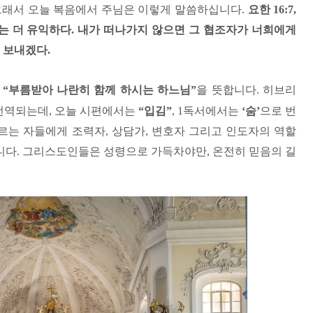
그래서 오늘 복음에서 주님은 이렇게 말씀하십니다
.
요한
16:7,
는 더 유익하다
.
내가 떠나가지 않으면 그 협조자가 너희에게
을 보내겠다
.
여
“
부름받아 나란히 함께 하시는 하느님
”
을 뜻합니다
.
히브리
 번역되는데
,
오늘 시편에서는
“
입김
”
, 1
독서에서는
‘
숨
’
으로 번
르는 자들에게 조력자
,
상담가
,
변호자 그리고 인도자의 역할
니다
.
그리스도인들은 성령으로 가득차야만
,
온전히 믿음의 길