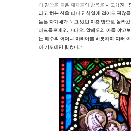
이 말씀을 들은 제자들의 반응을 사도행전
1
라고 하는 산을 떠나 안식일에 걸어도 괜찮
들은 자기네가 묵고 있던 이층 방으로 올라갔
바르톨로메오
,
마태오
,
알패오의 아들 야고보
는 예수의 어머니 마리아를 비롯하여 여러 
아 기도에만 힘썼다
.”