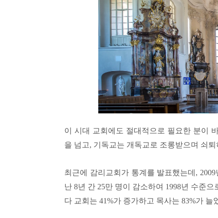
이 시대 교회에도 절대적으로 필요한 분이 
을 넘고
,
기독교는 개독교로 조롱받으며 쇠퇴
최근에 감리교회가 통계를 발표했는데
, 2009
난
8
년 간
25
만 명이 감소하여
1998
년 수준으
다 교회는
41%
가 증가하고 목사는
83%
가 늘