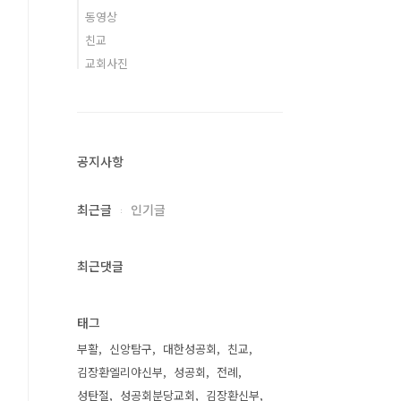
동영상
친교
교회사진
공지사항
최근글
인기글
최근댓글
태그
부활
신앙탐구
대한성공회
친교
김장환엘리야신부
성공회
전례
성탄절
성공회분당교회
김장환신부