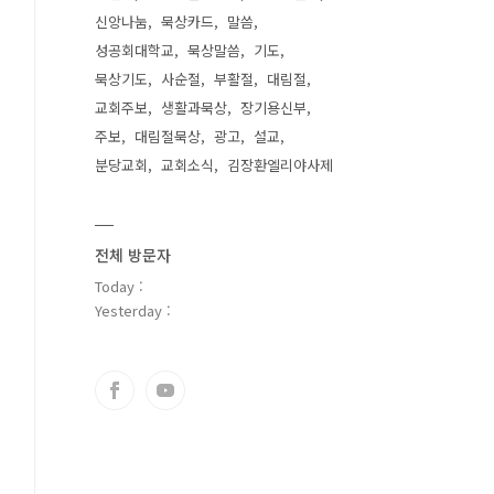
신앙나눔
묵상카드
말씀
성공회대학교
묵상말씀
기도
묵상기도
사순절
부활절
대림절
교회주보
생활과묵상
장기용신부
주보
대림절묵상
광고
설교
분당교회
교회소식
김장환엘리야사제
전체 방문자
Today :
Yesterday :