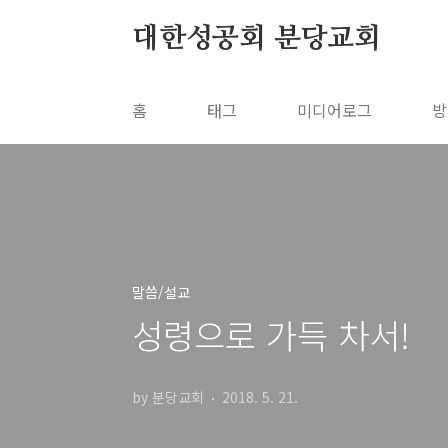
본문 바로가기
대한성공회 분당교회
홈
태그
미디어로그
방
말씀/설교
성령으로 가득 차서!
by 분당교회
2018. 5. 21.