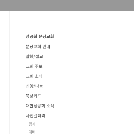
성공회 분당교회
분당교회 안내
말씀/설교
교회 주보
교회 소식
신앙/나눔
묵상카드
대한성공회 소식
사진갤러리
행사
예배