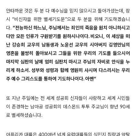
안타까운 것은 두 분 다 예수님을 믿지 않으시고 돌아가셨는데, 잠
시 “비신자을 위한 별세기도문”으로 두 분을 위해 기도하겠습니
다.
“전능하신 하느님, 주님께서는 죄인의 죽음을 원치 아니하시고
다만 모든 인류가 구원받기를 원하시나이다. 비오니, 이 세상을 떠
난 강승희 교우의 남동생과 노윤선 교우의 시아버지 김영만님의
영혼을 불쌍히 돌아보시고 그들을 위한 우리의 기도를 들으시어
마지막 심판의 날에 엄히 심판치 마시고 주님의 자비로 안식을 누
리게 하소서. 성부와 성령과 함께 영원히 사시며 다스리시는 우리
주 예수 그리스도를 통하여 기도하나이다. 아멘“
또 지난 주일에는 전 세계 성공회 신자들이 사랑하고 세계 시민들
이 존경하는 남아공 성공회의 데스몬드 투투 주교님이 향년 90세
로 별세하셨습니다.
아프리카 대륙은 400여년 넘게 유럽대륙들의 식민지 침략과 약탈