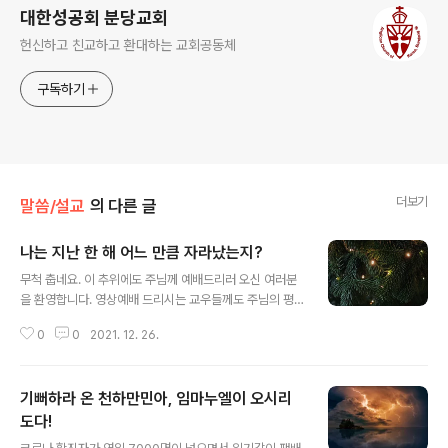
대한성공회 분당교회
헌신하고 친교하고 환대하는 교회공동체
구독하기
더보기
말씀/설교
의 다른 글
나는 지난 한 해 어느 만큼 자라났는지?
글 내용
무척 춥네요. 이 추위에도 주님께 예배드리러 오신 여러분
을 환영합니다. 영상예배 드리시는 교우들께도 주님의 평
화를 전합니다. 어제 성탄절예배에는 모처럼 많은 교우들
0
0
2021. 12. 26.
이 오시고 활기차서 좋았습니다. 다시 한 번 어제 세례를 받
은 조수화 에스더 학생과 신자영접식을 가지신 최윤정 엘
리사벳 교우님, 축하드리며 함께 기뻐합니다. 서로 사랑하
기뻐하라 온 천하만민아, 임마누엘이 오시리
며 함께 하느님의 나라를 일구어 가는 성공회 가족으로 생
활하시기를 기도합니다. 오늘은 저녁에 4/4분기 노숙인 무
도다!
글 내용
료급식이 있어서 지금 11시와 오후 2시 두 번 예배를 드립