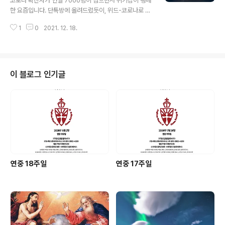
코로나 확진자가 연일 7000명이 넘으면서 위기감이 팽배
니다. 1시 예배에는 우리교회 전속 뮤지션 김해리 페이스
한 요즘입니다. 단톡방에 올려드렸듯이, 위드-코로나로 가
교우의 성탄 축하 연주가 있습니다. 어려운 시기지만, 그래
기 위한 과도기 현상이라고 합니다. 이 시기에 해야 할 최선
도 성탄의 기쁨을 나눕니다. 메리 크리스마스! 이 추운 겨
1
0
2021. 12. 18.
은 의료진들과 방역 당국의 안내에 따라 3차 접종을 하는
울, 삶의 고통으로 힘들어하는 모든 이..
것, 그리고 소아 청소년들의 접종을 독려하는 것이라고 하
네요. 전문가들의 안내를 신뢰하며 이 시기를 잘 헤쳐 가기
를 기도합니다. 제대 앞 대림초 3개에 불을 밝혔습니다. 대
림 3주일입니다. 대림3주일을 장미주일이라고도 부릅니
이 블로그 인기글
다. 장미주일은 1년에 두 번, 사순절 중간인 사순4주일에,
그리고 대림절 중간인 대림3주일에 지킵니다. 대성당 같은
곳을 보면, 장미주일에는 전례 색깔도 화려하고 고운 붉은
장미꽃 색을 사용합니다. 장미는 그 화려한 색깔과 짙은 향
기로 기쁨을 상징합니다. 참회..
연중 18주일
연중 17주일