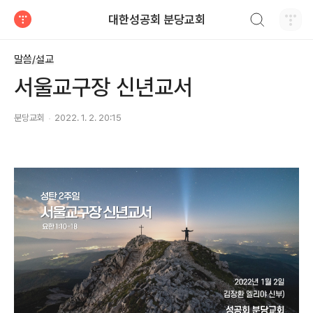
검색하기
대한성공회 분당교회
티스토리
말씀/설교
서울교구장 신년교서
분당교회
2022. 1. 2. 20:15