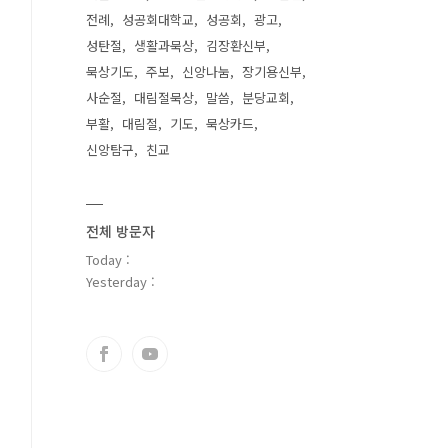
전례
성공회대학교
성공회
광고
성탄절
생활과묵상
김장환신부
묵상기도
주보
신앙나눔
장기용신부
사순절
대림절묵상
말씀
분당교회
부활
대림절
기도
묵상카드
신앙탐구
친교
전체 방문자
Today :
Yesterday :