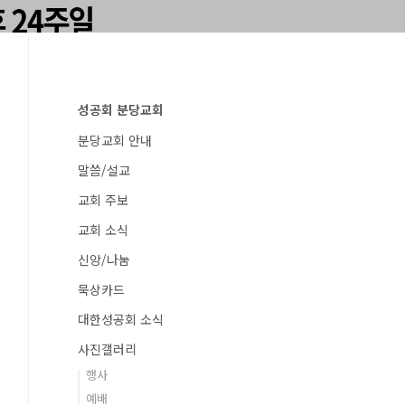
성공회 분당교회
분당교회 안내
말씀/설교
교회 주보
교회 소식
신앙/나눔
묵상카드
대한성공회 소식
사진갤러리
행사
예배