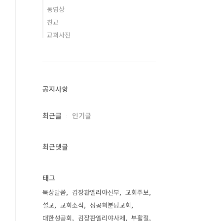
동영상
친교
교회사진
공지사항
최근글
인기글
최근댓글
태그
묵상말씀
김장환엘리야신부
교회주보
설교
교회소식
성공회분당교회
대한성공회
김장환엘리야사제
부활절