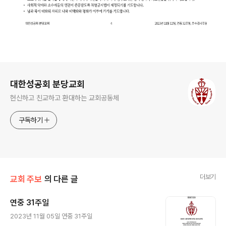
로그 정보
대한성공회 분당교회
헌신하고 친교하고 환대하는 교회공동체
구독하기
더보기
교회 주보
의 다른 글
연중 31주일
글 내용
2023년 11월 05일 연중 31주일