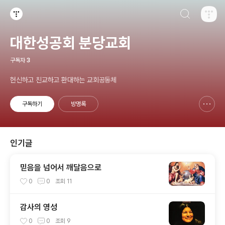
검색하기
티스토리
대한성공회 분당교회
구독자
3
헌신하고 친교하고 환대하는 교회공동체
구독하기
방명록
신고하기 레이어
열기
인기글
믿음을 넘어서 깨달음으로
0
0
조회
11
감사의 영성
0
0
조회
9