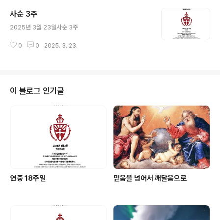
사순 3주
글 내용
2025년 3월 23일사순 3주
0
0
2025. 3. 23.
이 블로그 인기글
연중 18주일
믿음을 넘어서 깨달음으로