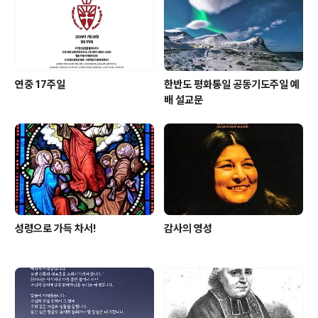
연중 17주일
한반도 평화통일 공동기도주일 예
배 설교문
성령으로 가득 차서!
감사의 영성