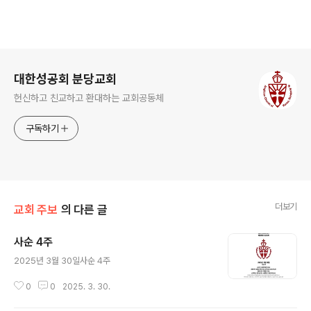
로그 정보
대한성공회 분당교회
헌신하고 친교하고 환대하는 교회공동체
구독하기
더보기
교회 주보
의 다른 글
사순 4주
글 내용
2025년 3월 30일사순 4주
0
0
2025. 3. 30.