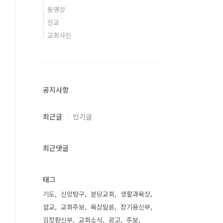
동영상
친교
교회사진
공지사항
최근글
인기글
최근댓글
태그
기도
신앙탐구
분당교회
생활과묵상
설교
교회주보
묵상말씀
장기용신부
김장환신부
교회소식
광고
주보