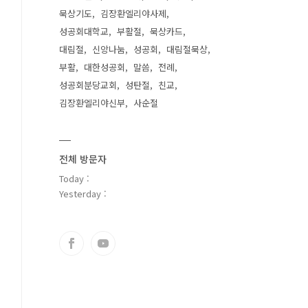
묵상기도
김장환엘리야사제
성공회대학교
부활절
묵상카드
대림절
신앙나눔
성공회
대림절묵상
부활
대한성공회
말씀
전례
성공회분당교회
성탄절
친교
김장환엘리야신부
사순절
전체 방문자
Today :
Yesterday :