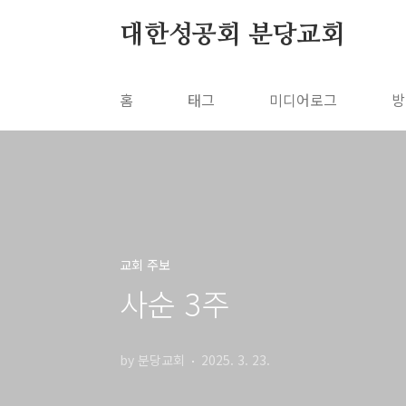
본문 바로가기
대한성공회 분당교회
홈
태그
미디어로그
방
교회 주보
사순 3주
by 분당교회
2025. 3. 23.