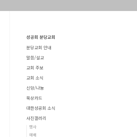
성공회 분당교회
분당교회 안내
말씀/설교
교회 주보
교회 소식
신앙/나눔
묵상카드
대한성공회 소식
사진갤러리
행사
예배