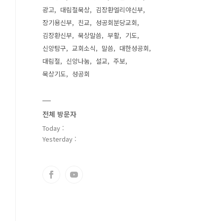
광고
대림절묵상
김장환엘리야신부
장기용신부
친교
성공회분당교회
김장환신부
묵상말씀
부활
기도
신앙탐구
교회소식
말씀
대한성공회
대림절
신앙나눔
설교
주보
묵상기도
성공회
전체 방문자
Today :
Yesterday :