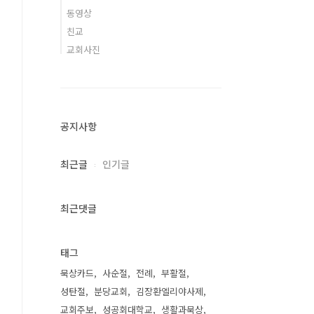
동영상
친교
교회사진
공지사항
최근글
인기글
최근댓글
태그
묵상카드
사순절
전례
부활절
성탄절
분당교회
김장환엘리야사제
교회주보
성공회대학교
생활과묵상