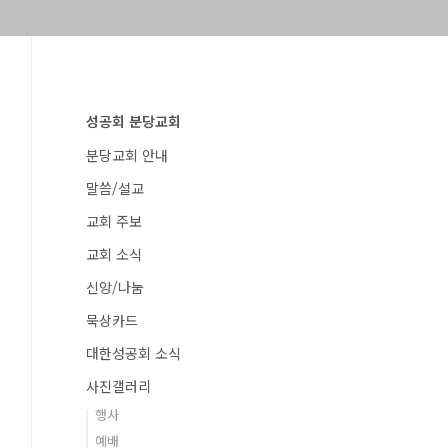
성공회 분당교회
분당교회 안내
말씀/설교
교회 주보
교회 소식
신앙/나눔
묵상카드
대한성공회 소식
사진갤러리
행사
예배