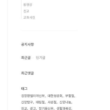
동영상
친교
교회사진
공지사항
최근글
인기글
최근댓글
태그
김장환엘리야신부
대한성공회
부활절
신앙탐구
대림절
사순절
신앙나눔
친교
광고
장기용신부
생활과묵상