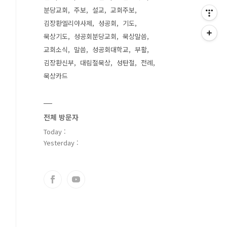
분당교회
주보
설교
교회주보
김장환엘리야사제
성공회
기도
묵상기도
성공회분당교회
묵상말씀
교회소식
말씀
성공회대학교
부활
김장환신부
대림절묵상
성탄절
전례
묵상카드
전체 방문자
Today :
Yesterday :