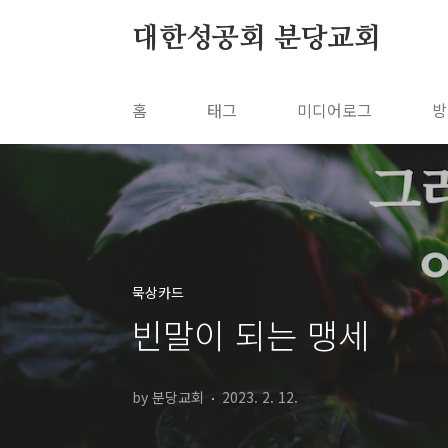
본문 바로가기
대한성공회 분당교회
홈
태그
미디어로그
방
묵상카드
빈말이 되는 맹세
by 분당교회
2023. 2. 12.