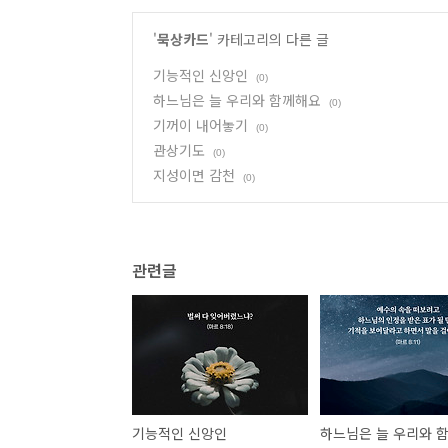
'
묵상카드
' 카테고리의 다른 글
기능적인 신앙인
(0)
하느님은 늘 우리와 함께해요
(0)
기꺼이 내어놓기
(0)
관상기도
(0)
지성이면 감천
(0)
관련글
기능적인 신앙인