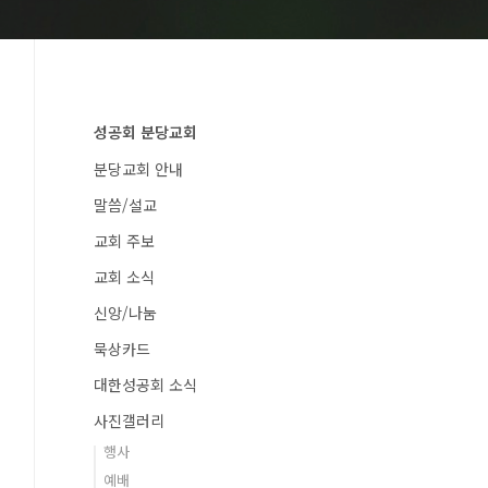
성공회 분당교회
분당교회 안내
말씀/설교
교회 주보
교회 소식
신앙/나눔
묵상카드
대한성공회 소식
사진갤러리
행사
예배