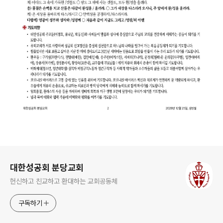
로그 정보
대한성공회 분당교회
헌신하고 친교하고 환대하는 교회공동체
구독하기