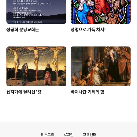
성공회 분당교회는
성령으로 가득 차서!
십자가에 달리신 '왕'
빠져나간 기적의 힘
의안내
티스토리
로그인
고객센터