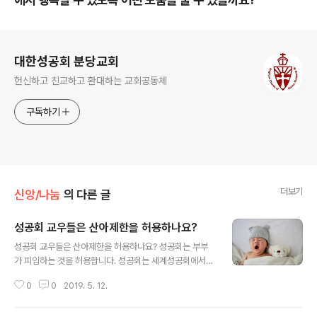
로그 정보
대한성공회 분당교회
헌신하고 친교하고 환대하는 교회공동체
구독하기
더보기
신앙/나눔
의 다른 글
성공회 교우들은 산아제한을 허용하나요?
글 내용
성공회 교우들은 산아제한을 허용하나요? 성공회는 부부
가 피임하는 것을 허용합니다. 성공회는 세계성공회에서
일어난 단계적 변화들을 반영하였습니다. (모든 성공회 주
0
0
2019. 5. 12.
교가 참석하는 회의인) 1930년 람베스 회의는 피임이 적
절한 상황들이 있다는 것을 동의했습니다. 한편 1958년