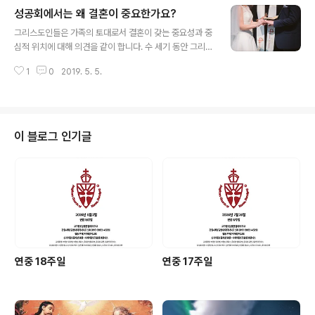
람베스 회의는 성관계가 반드시 자녀를 갖기 위한 목적에
성공회에서는 왜 결혼이 중요한가요?
한정될 필요가 없음을 인정했습니다. 에덴동산에서 하느님
글 내용
은 말씀하셨습니다. “아담이 혼자 있는 것이 좋지 않다.”
그리스도인들은 가족의 토대로서 결혼이 갖는 중요성과 중
(창세2:18) 이 본문은 성관계의 중요한 측면 가운데 하나
심적 위치에 대해 의견을 같이 합니다. 수 세기 동안 그리스
가 어떤 사람과 가까이 사귀는 특권임을 의미합니다. 성공
도인들은 서로 사랑하는, 함께 지낼, 그리고 일반적으로 부
회는 사랑하고 헌신적인 결혼 관계 안에서의 책임감 있는
1
0
2019. 5. 5.
모보다 오래 살 자녀를 위해 곁에 있어 줄 두 명의 부부가
산아제한을 승인하고 지지합니다. [생각해봅시다] 여러분
있어야 한다고 생각했습니다. 우리는 결혼이 성사라는 로
은 성관계가 자녀를 갖기 위한 목적에 한정될 ..
마 가톨릭과 뜻을 같이합니다. 결혼이 성사라는 것은 연인
이 하느님과 회중 앞에 서약하고 평생을 함께 할 부부의 연
합에 들어갈 때 하느님의 축복과 은총을 받는다는 것을 뜻
이 블로그 인기글
합니다. 우리는 결혼이 교회에 대한 그리스도의 사랑을 반
영한다고 믿습니다. 또한 성공회는 어떤 사람들이 독신으
로 살도록 부름 받았다는 사실을 인정합니다. 어떤 사람들
은 스스로 원해서, 또 어떤 사람들은 평생을 함께 할 짝을
찾지 못해서 강제적으로 독신으로 살아갑..
연중 18주일
연중 17주일