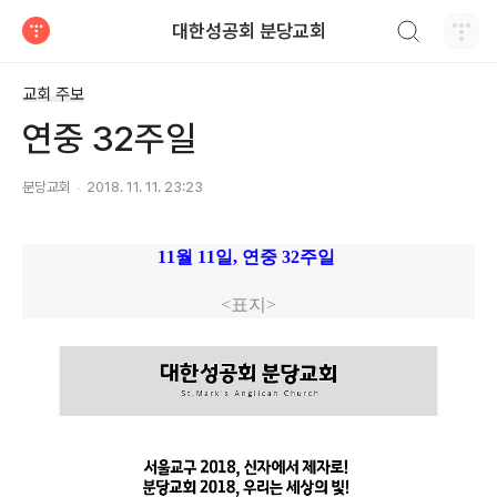
검색하기
대한성공회 분당교회
티스토리
교회 주보
연중 32주일
분당교회
2018. 11. 11. 23:23
11월 11
일, 연중 32주일
<표지>