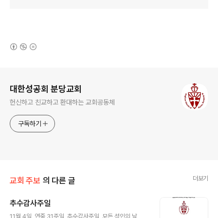
(새창열림)
로그 정보
대한성공회 분당교회
헌신하고 친교하고 환대하는 교회공동체
구독하기
더보기
교회 주보
의 다른 글
추수감사주일
글 내용
11월 4일, 연중 31주일, 추수감사주일, 모든 성인의 날