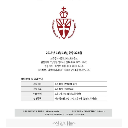
<신앙나눔>