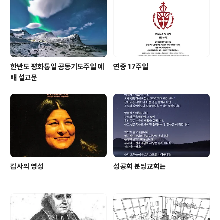
한반도 평화통일 공동기도주일 예
연중 17주일
배 설교문
감사의 영성
성공회 분당교회는