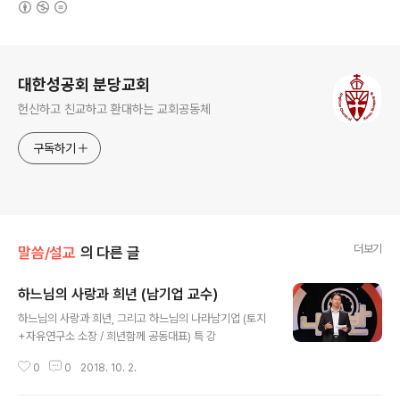
로그 정보
대한성공회 분당교회
헌신하고 친교하고 환대하는 교회공동체
구독하기
더보기
말씀/설교
의 다른 글
하느님의 사랑과 희년 (남기업 교수)
글 내용
하느님의 사랑과 희년, 그리고 하느님의 나라남기업 (토지
+자유연구소 소장 / 희년함께 공동대표) 특 강
0
0
2018. 10. 2.