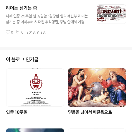
리더는 섬기는 종
글 내용
나해 연중 25주일 설교/말씀 : 김장환 엘리야 신부 리더는
섬기는 종 어제부터 시작된 추석명절, 주님 안에서 기쁨 가
득한 시간되시길 바랍니다. 성공회는 조상들의 은덕을 기
0
0
2018. 9. 23.
억하는 설과 추석에는 성당에 나와 별세자들을 위한 성찬
예배에 참석하는 것을 권합니다. 그래서 설과 추석 성찬예
배는 주일예배보다 우선 지키도록 합니다. 내일 오전 10시
에 추석성찬예배가 있으니 가족과 함께 오시기 바랍니다.
지난 두 주에 걸쳐 앞으로 2년간 교회를 위해 헌신할 교회
이 블로그 인기글
위원을 선출했습니다. 30일에 신자회장을 선출하고 사제
회장을 지명하면, 신자회장 사제회장 선출직 위원 4분, 당
연직 위원 2분 등 8분으로 교회위원회가 구성 됩니다. 신
자사역자는 의무봉사자로 교회위원들과 함께 섬기게 됩니
다. 신학자들은 16세기 종교개혁이 신자들..
연중 18주일
믿음을 넘어서 깨달음으로